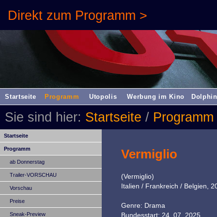
Direkt zum Programm >
Startseite
Programm
Utopolis
Werbung im Kino
Dolphin
Sie sind hier:
Startseite
/
Programm
Startseite
Programm
Vermiglio
ab Donnerstag
Trailer-VORSCHAU
(Vermiglio)
Italien / Frankreich / Belgien, 
Vorschau
Preise
Genre: Drama
Sneak-Preview
Bundesstart: 24. 07. 2025