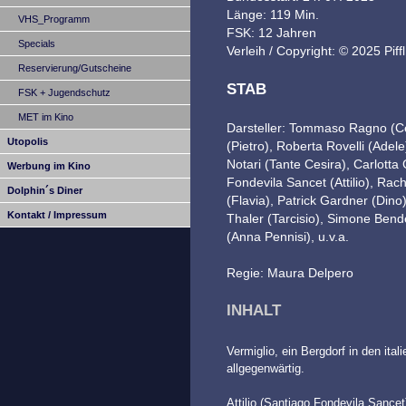
Länge: 119 Min.
VHS_Programm
FSK: 12 Jahren
Specials
Verleih / Copyright: © 2025 Pi
Reservierung/Gutscheine
STAB
FSK + Jugendschutz
MET im Kino
Darsteller: Tommaso Ragno (C
Utopolis
(Pietro), Roberta Rovelli (Adele
Notari (Tante Cesira), Carlotta
Werbung im Kino
Fondevila Sancet (Attilio), Rac
Dolphin´s Diner
(Flavia), Patrick Gardner (Dino)
Kontakt / Impressum
Thaler (Tarcisio), Simone Bende
(Anna Pennisi), u.v.a.
Regie: Maura Delpero
INHALT
Vermiglio, ein Bergdorf in den ita
allgegenwärtig.
Attilio (Santiago Fondevila Sance