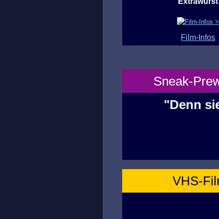
Extrawurst
Film-Infos
Sneak-Prewi
"Denn sie
VHS-Film