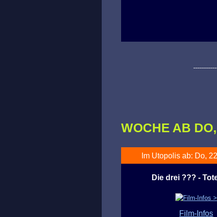
------------
WOCHE AB DO, 2
Im Utopolis ab: Do, 22
Die drei ??? - Tot
Film-Infos