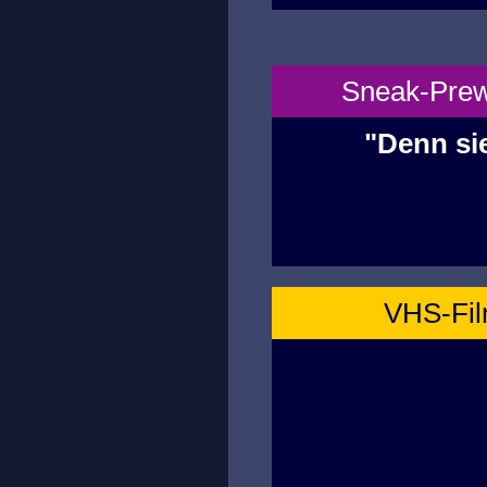
Sneak-Prewi
"Denn sie
VHS-Film