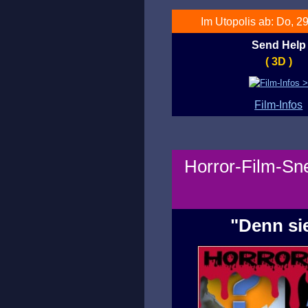
Im Utopolis ab: Do, 29
Send Help
( 3D )
Film-Infos
Horror-Film-Sne
"Denn sie