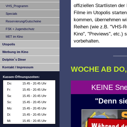
offiziellen Startlisten de
VHS_Programm
Filme im Utopolis starte
Specials
kommen, übernehmen wir 
Reservierung/Gutscheine
Reihen (wie z.B. "VHS-Re
FSK + Jugendschutz
Kino", "Previews", etc.
MET im Kino
vorbehalten.
Utopolis
Werbung im Kino
------------
Dolphin´s Diner
WOCHE AB DO, 0
Kontakt / Impressum
Kassen-Öffnungszeiten:
Do:
15.45 - 20.45 Uhr
KEINE Sne
Fr:
15.45 - 20.45 Uhr
Sa:
15.45 - 20.45 Uhr
"Denn sie
So:
15.45 - 20.45 Uhr
Mo:
15.45 - 20.45 Uhr
Di:
15.45 - 20.45 Uhr
Mi:
15.45 - 20.45 Uhr