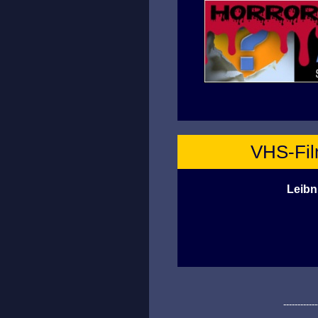
VHS-Film
Leibn
------------