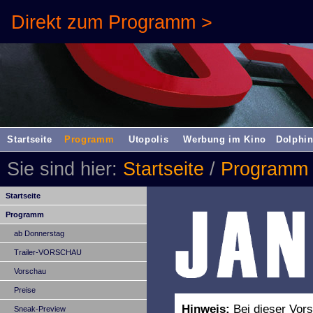
Direkt zum Programm >
Startseite
Programm
Utopolis
Werbung im Kino
Dolphin
Sie sind hier:
Startseite
/
Programm
Startseite
Programm
ab Donnerstag
Trailer-VORSCHAU
Vorschau
Preise
Hinweis:
Bei dieser Vors
Sneak-Preview