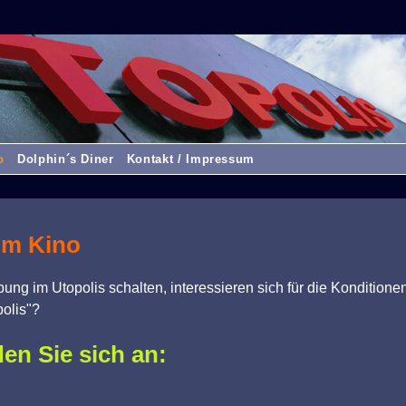
o
Dolphin´s Diner
Kontakt / Impressum
im Kino
ng im Utopolis schalten, interessieren sich für die Konditio
olis"?
en Sie sich an: