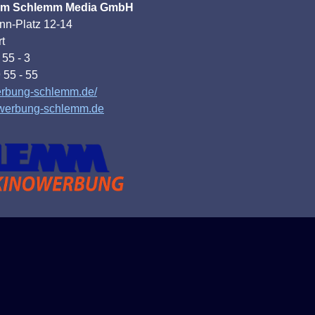
om Schlemm Media GmbH
nn-Platz 12-14
t
 55 - 3
 55 - 55
erbung-schlemm.de/
werbung-schlemm.de