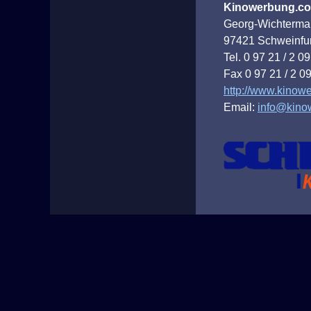
Kinowerbung.c
Georg-Wichterma
97421 Schweinfur
Tel. 0 97 21 / 2 09
Fax 0 97 21 / 2 09
http://www.kinow
Email:
info@kino