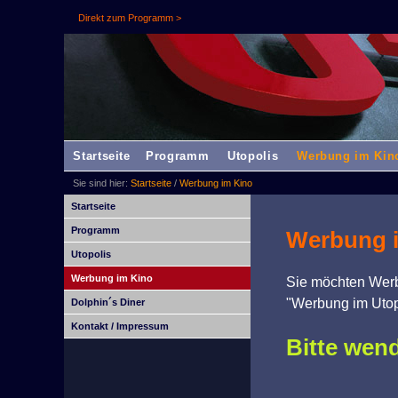
Direkt zum Programm >
Startseite
Programm
Utopolis
Werbung im Kin
Sie sind hier:
Startseite
/
Werbung im Kino
Startseite
Programm
Werbung 
Utopolis
Werbung im Kino
Sie möchten Werbu
"Werbung im Utop
Dolphin´s Diner
Kontakt / Impressum
Bitte wend