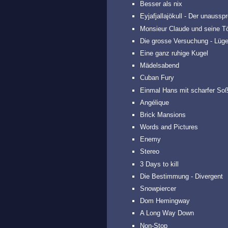
Besser als nix
Eyjafjallajökull - Der unaussp
Monsieur Claude und seine T
Die grosse Versuchung - Lüg
Eine ganz ruhige Kugel
Mädelsabend
Cuban Fury
Einmal Hans mit scharfer So
Angélique
Brick Mansions
Words and Pictures
Enemy
Stereo
3 Days to kill
Die Bestimmung - Divergent
Snowpiercer
Dom Hemingway
A Long Way Down
Non-Stop