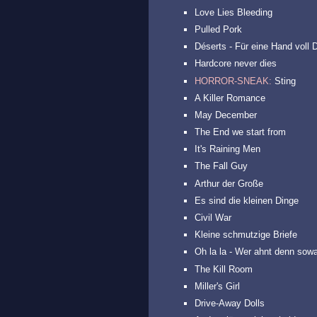
Love Lies Bleeding
Pulled Pork
Déserts - Für eine Hand voll 
Hardcore never dies
HORROR-SNEAK:
Sting
A Killer Romance
May December
The End we start from
It's Raining Men
The Fall Guy
Arthur der Große
Es sind die kleinen Dinge
Civil War
Kleine schmutzige Briefe
Oh la la - Wer ahnt denn sow
The Kill Room
Miller's Girl
Drive-Away Dolls