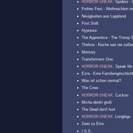
HORROR-SNEAK:
Spiders - I
Frohes Fest - Weihnachten ret
Neuigkeiten aus Lappland
First Shift
Hypnose
The Apprentice - The Trump S
Thelma - Rache war nie süße
Memory
Transformers One
HORROR-SNEAK:
Speak No 
Ezra - Eine Familiengeschich
Was ist schon normal?
The Crow
HORROR-SNEAK:
Cuckoo
Micha denkt groß
The Dead don't hurt
HORROR-SNEAK:
Longlegs
Zwei zu Eins
I.S.S.