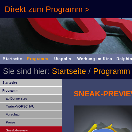
Direkt zum Programm >
Startseite
Programm
Utopolis
Werbung im Kino
Dolphin
Sie sind hier:
Startseite
/
Programm
Startseite
Programm
SNEAK-PREVI
ab Donnerstag
Trailer-VORSCHAU
Vorschau
Preise
Sneak-Preview