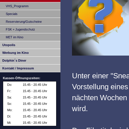
VHS_Programm
Specials
Reservierung/Gutscheine
FSK + Jugendschutz
MET im Kino
Utopolis
Werbung im Kino
Dolphin´s Diner
Kontakt / Impressum
Unter einer "Sne
Kassen-Öffnungszeiten:
Vorstellung eines
Do:
15.45 - 20.45 Uhr
Fr:
15.45 - 20.45 Uhr
nächten Wochen /
Sa:
15.45 - 20.45 Uhr
So:
15.45 - 20.45 Uhr
wird.
Mo:
15.45 - 20.45 Uhr
Di:
15.45 - 20.45 Uhr
Mi:
15.45 - 20.45 Uhr