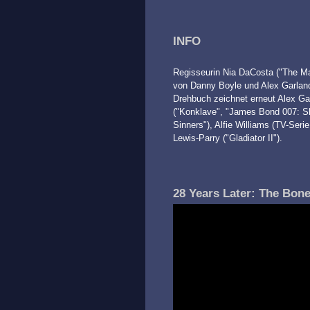
INFO
Regisseurin Nia DaCosta ("The Ma
von Danny Boyle und Alex Garland 
Drehbuch zeichnet erneut Alex Gar
("Konklave", "James Bond 007: Sky
Sinners"), Alfie Williams (TV-Seri
Lewis-Parry ("Gladiator II").
28 Years Later: The Bone