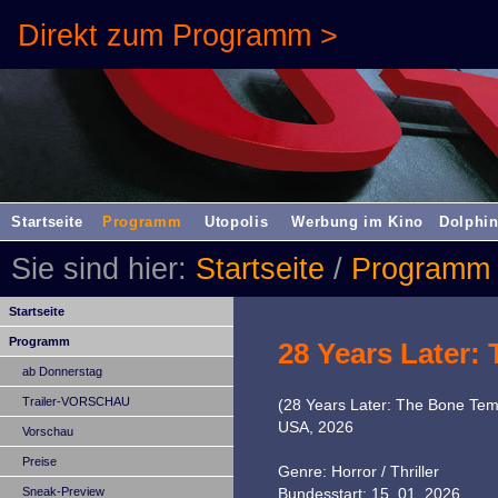
Direkt zum Programm >
Startseite
Programm
Utopolis
Werbung im Kino
Dolphin
Sie sind hier:
Startseite
/
Programm
Startseite
Programm
28 Years Later:
ab Donnerstag
Trailer-VORSCHAU
(28 Years Later: The Bone Tem
USA, 2026
Vorschau
Preise
Genre: Horror / Thriller
Sneak-Preview
Bundesstart: 15. 01. 2026