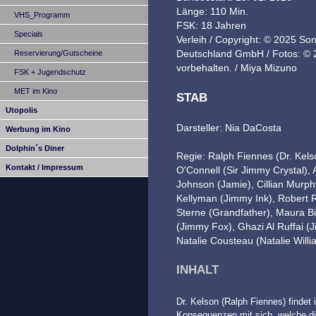
Länge: 110 Min.
VHS_Programm
FSK: 18 Jahren
Specials
Verleih / Copyright: © 2025 So
Deutschland GmbH / Fotos: © 
Reservierung/Gutscheine
vorbehalten. / Miya Mizuno
FSK + Jugendschutz
MET im Kino
STAB
Utopolis
Darsteller: Nia DaCosta
Werbung im Kino
Dolphin´s Diner
Regie: Ralph Fiennes (Dr. Kels
Kontakt / Impressum
O'Connell (Sir Jimmy Crystal), A
Johnson (Jamie), Cillian Murph
Kellyman (Jimmy Ink), Robert
Sterne (Grandfather), Maura B
(Jimmy Fox), Ghazi Al Ruffai (
Natalie Cousteau (Natalie Willia
INHALT
Dr. Kelson (Ralph Fiennes) findet
Konsequenzen mit sich, welche di