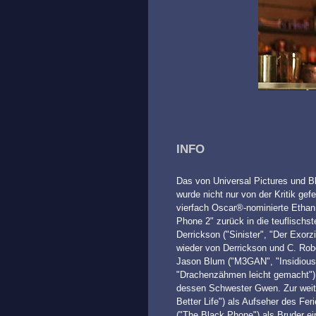
INFO
Das von Universal Pictures und 
wurde nicht nur von der Kritik gef
vierfach Oscar®-nominierte Ethan 
Phone 2" zurück in die teuflischst
Derrickson ("Sinister", "Der Exo
wieder von Derrickson und C. Rober
Jason Blum ("M3GAN", "Insidious
"Drachenzähmen leicht gemacht") 
dessen Schwester Gwen. Zur weit
Better Life") als Aufseher des Fe
("The Black Phone") als Bruder ei