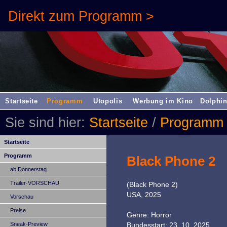
Direkt zum Programm >
Startseite
Programm
Utopolis
Werbung im Kino
Dolphin
Sie sind hier:
Startseite
/
Programm
Startseite
Programm
Black Phone 2
ab Donnerstag
Trailer-VORSCHAU
(Black Phone 2)
USA, 2025
Vorschau
Preise
Genre: Horror
Sneak-Preview
Bundesstart: 23. 10. 2025