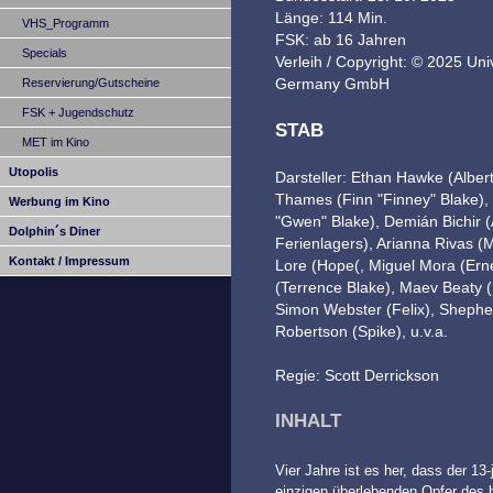
Länge: 114 Min.
VHS_Programm
FSK: ab 16 Jahren
Specials
Verleih / Copyright: © 2025 Univ
Germany GmbH
Reservierung/Gutscheine
FSK + Jugendschutz
STAB
MET im Kino
Utopolis
Darsteller: Ethan Hawke (Alber
Thames (Finn "Finney" Blake)
Werbung im Kino
"Gwen" Blake), Demián Bichir 
Dolphin´s Diner
Ferienlagers), Arianna Rivas 
Kontakt / Impressum
Lore (Hope(, Miguel Mora (Ern
(Terrence Blake), Maev Beaty 
Simon Webster (Felix), Shephe
Robertson (Spike), u.v.a.
Regie: Scott Derrickson
INHALT
Vier Jahre ist es her, dass der 1
einzigen überlebenden Opfer des b