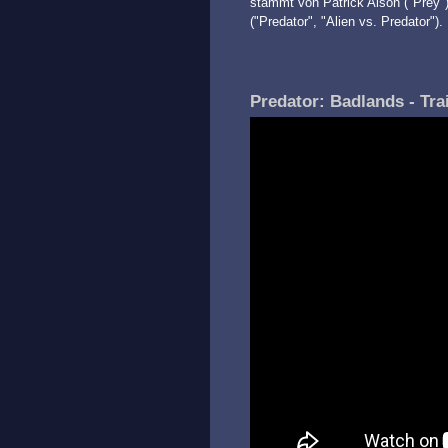
stammt von Patrick Aison ("Prey"
("Predator", "Alien vs. Predator").
Predator: Badlands - Trai