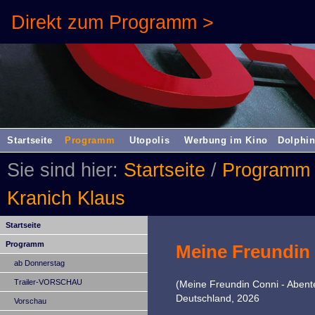
Direkt zum Programm >
Startseite
Programm
Utopolis
Werbung im Kino
Dolphin
Sie sind hier:
Startseite
/
Programm
Kranich Klaus
Startseite
Programm
Meine Freundin 
ab Donnerstag
Trailer-VORSCHAU
(Meine Freundin Conni - Abente
Deutschland, 2026
Vorschau