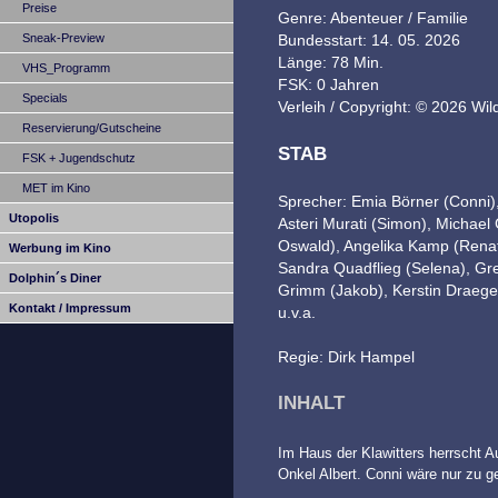
Preise
Genre: Abenteuer / Familie
Sneak-Preview
Bundesstart: 14. 05. 2026
Länge: 78 Min.
VHS_Programm
FSK: 0 Jahren
Specials
Verleih / Copyright: © 2026 W
Reservierung/Gutscheine
STAB
FSK + Jugendschutz
MET im Kino
Sprecher: Emia Börner (Conni),
Utopolis
Asteri Murati (Simon), Michael 
Oswald), Angelika Kamp (Renat
Werbung im Kino
Sandra Quadflieg (Selena), Gre
Dolphin´s Diner
Grimm (Jakob), Kerstin Draege
Kontakt / Impressum
u.v.a.
Regie: Dirk Hampel
INHALT
Im Haus der Klawitters herrscht A
Onkel Albert. Conni wäre nur zu 