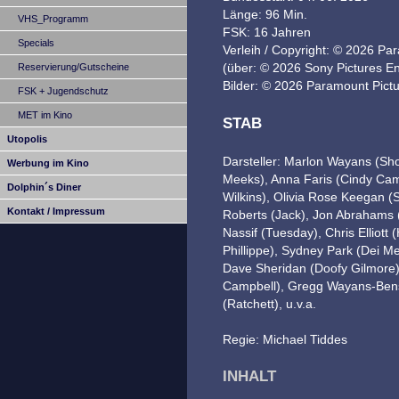
Länge: 96 Min.
VHS_Programm
FSK: 16 Jahren
Specials
Verleih / Copyright: © 2026 
(über: © 2026 Sony Pictures E
Reservierung/Gutscheine
Bilder: © 2026 Paramount Pictu
FSK + Jugendschutz
MET im Kino
STAB
Utopolis
Darsteller: Marlon Wayans (Sh
Werbung im Kino
Meeks), Anna Faris (Cindy Ca
Dolphin´s Diner
Wilkins), Olivia Rose Keegan 
Kontakt / Impressum
Roberts (Jack), Jon Abrahams
Nassif (Tuesday), Chris Elliot
Phillippe), Sydney Park (Dei Me
Dave Sheridan (Doofy Gilmore
Campbell), Gregg Wayans-Ben
(Ratchett), u.v.a.
Regie: Michael Tiddes
INHALT