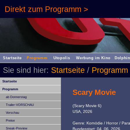
Direkt zum Programm >
Startseite
Programm
Utopolis
Werbung im Kino
Dolphin
Sie sind hier:
Startseite
/
Programm
Startseite
Programm
Scary Movie
ab Donnerstag
Trailer-VORSCHAU
(Scary Movie 6)
USA, 2026
Vorschau
Preise
Genre: Komödie / Horror / Par
Sneak-Preview
Bundesstart: 04. 06. 2026