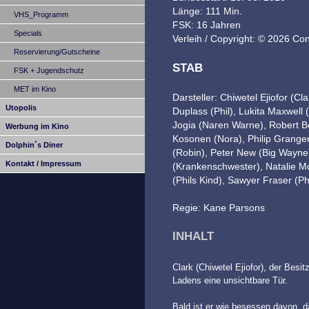
Länge: 111 Min.
VHS_Programm
FSK: 16 Jahren
Specials
Verleih / Copyright: © 2026 Co
Reservierung/Gutscheine
STAB
FSK + Jugendschutz
MET im Kino
Darsteller: Chiwetel Ejiofor (C
Utopolis
Duplass (Phil), Lukita Maxwell 
Jogia (Naren Warne), Robert Bob
Werbung im Kino
Kosonen (Nora), Philip Granger
Dolphin´s Diner
(Robin), Peter New (Big Wayn
Kontakt / Impressum
(Krankenschwester), Natalie Mo
(Phils Kind), Sawyer Fraser (Phi
Regie: Kane Parsons
INHALT
Clark (Chiwetel Ejiofor), der Bes
Ladens eine unsichtbare Tür.
Bald ist er wie besessen davon, d