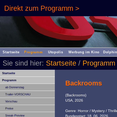
Direkt zum Programm >
Startseite
Programm
Utopolis
Werbung im Kino
Dolphin
Sie sind hier:
Startseite
/
Programm
Startseite
Programm
Backrooms
ab Donnerstag
Trailer-VORSCHAU
(Backrooms)
USA, 2026
Vorschau
Preise
Genre: Horror / Mystery / Thrill
Sneak-Preview
Bundesstart: 18. 06. 2026