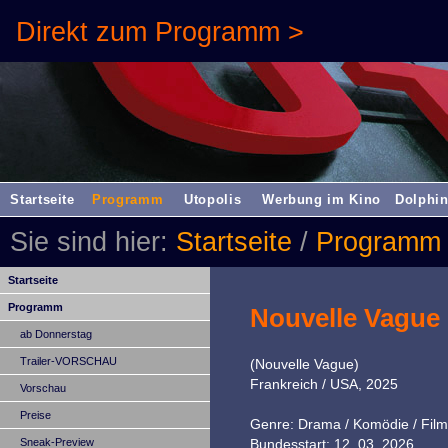
Direkt zum Programm >
Startseite
Programm
Utopolis
Werbung im Kino
Dolphin
Sie sind hier:
Startseite
/
Programm
Startseite
Programm
Nouvelle Vague
ab Donnerstag
Trailer-VORSCHAU
(Nouvelle Vague)
Frankreich / USA, 2025
Vorschau
Preise
Genre: Drama / Komödie / Film
Sneak-Preview
Bundesstart: 12. 03. 2026