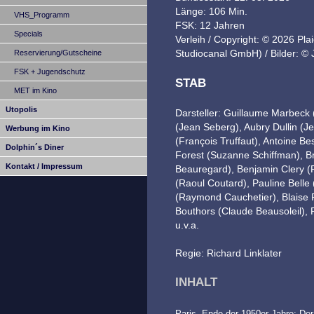
Länge: 106 Min.
VHS_Programm
FSK: 12 Jahren
Specials
Verleih / Copyright: © 2026 Pla
Studiocanal GmbH) / Bilder: ©
Reservierung/Gutscheine
FSK + Jugendschutz
STAB
MET im Kino
Utopolis
Darsteller: Guillaume Marbeck
(Jean Seberg), Aubry Dullin (
Werbung im Kino
(François Truffaut), Antoine B
Dolphin´s Diner
Forest (Suzanne Schiffman), B
Kontakt / Impressum
Beauregard), Benjamin Clery (P
(Raoul Coutard), Pauline Belle
(Raymond Cauchetier), Blaise P
Bouthors (Claude Beausoleil), 
u.v.a.
Regie: Richard Linklater
INHALT
Paris, Ende der 1950er-Jahre: Der