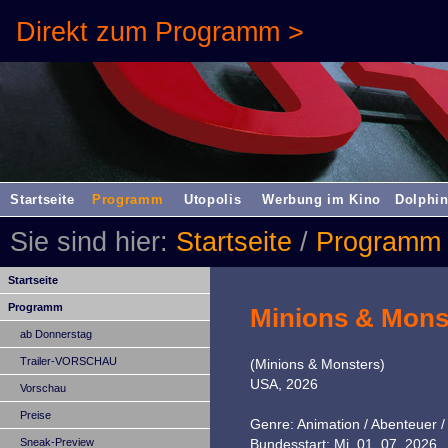
Direkt zum Programm >
Startseite
Programm
Utopolis
Werbung im Kino
Dolphin
Sie sind hier:
Startseite
/
Programm
Startseite
Programm
Minions & Mons
ab Donnerstag
Trailer-VORSCHAU
(Minions & Monsters)
USA, 2026
Vorschau
Preise
Genre: Animation / Abenteuer /
Sneak-Preview
Bundesstart: Mi, 01. 07. 2026