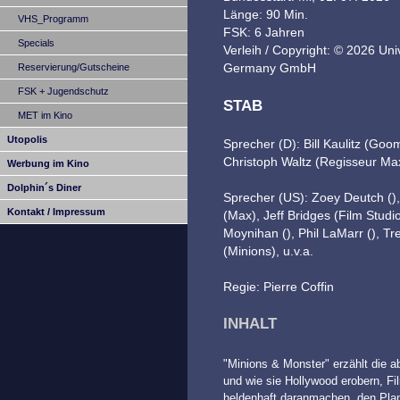
Länge: 90 Min.
VHS_Programm
FSK: 6 Jahren
Specials
Verleih / Copyright: © 2026 Univ
Germany GmbH
Reservierung/Gutscheine
FSK + Jugendschutz
STAB
MET im Kino
Utopolis
Sprecher (D): Bill Kaulitz (Goom
Christoph Waltz (Regisseur Max
Werbung im Kino
Dolphin´s Diner
Sprecher (US): Zoey Deutch (), 
Kontakt / Impressum
(Max), Jeff Bridges (Film Studi
Moynihan (), Phil LaMarr (), Tr
(Minions), u.v.a.
Regie: Pierre Coffin
INHALT
"Minions & Monster" erzählt die a
und wie sie Hollywood erobern, Fi
heldenhaft daranmachen, den Plane