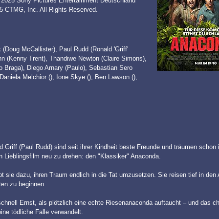
 © 2025 Sony Pictures Entertainment Deutschland
5 CTMG, Inc. All Rights Reserved.
 (Doug McCallister), Paul Rudd (Ronald 'Griff'
ahn (Kenny Trent), Thandiwe Newton (Claire Simons),
o Braga), Diego Arnary (Paulo), Sebastian Sero
 Daniela Melchior (), Ione Skye (), Ben Lawson (),
 Griff (Paul Rudd) sind seit ihrer Kindheit beste Freunde und träumen schon
n Lieblingsfilm neu zu drehen: den "Klassiker" Anaconda.
eibt sie dazu, ihren Traum endlich in die Tat umzusetzen. Sie reisen tief in d
ten zu beginnen.
hnell Ernst, als plötzlich eine echte Riesenanaconda auftaucht – und das ch
ine tödliche Falle verwandelt.