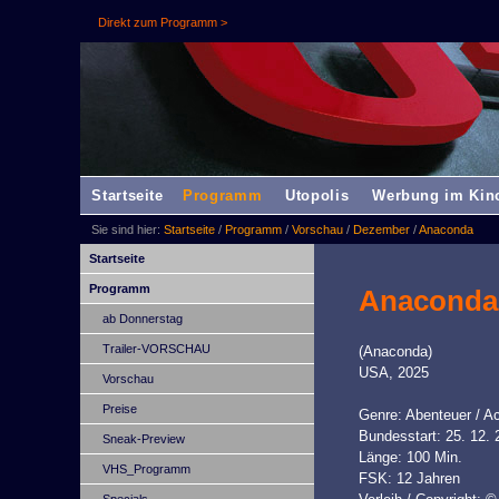
Direkt zum Programm >
Startseite
Programm
Utopolis
Werbung im Kin
Sie sind hier:
Startseite
/
Programm
/
Vorschau
/
Dezember
/
Anaconda
Startseite
Programm
Anaconda
ab Donnerstag
Trailer-VORSCHAU
(Anaconda)
USA, 2025
Vorschau
Preise
Genre: Abenteuer / A
Bundesstart: 25. 12. 
Sneak-Preview
Länge: 100 Min.
VHS_Programm
FSK: 12 Jahren
Specials