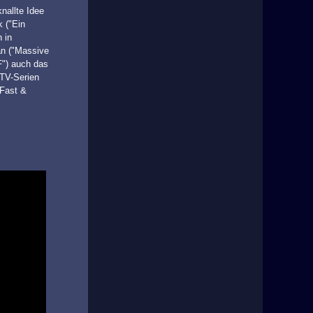
nallte Idee
k ("Ein
 in
an ("Massive
F") auch das
(TV-Serien
"Fast &