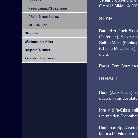
Verleih / Copyright:
GmbH / Bilder: © 202
Reservierung/Gutscheine
FSK + Jugendschutz
STAB
MET im Kino
Darsteller: Jack Black
Utopolis
Griffen Jr.), Steve Z
Werbung im Kino
Selton Mello (Santiag
(Charlie McCallister),
Dolphin´s Diner
u.v.a.
Kontakt / Impressum
Regie: Tom Gormican
INHALT
Doug (Jack Black) und
davon, ihren absolute
Ihre Midlife-Crisis tr
um mit den Dreharbei
Doch aus Spaß wird sc
komische Filmset in e