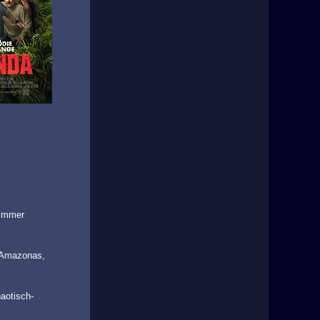
 immer
en Amazonas,
aotisch-