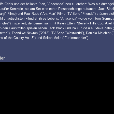
ife-Crisis und der brillante Plan, "Anaconda" neu zu drehen: Was als durchgek
l außer Kontrolle, als am Set eine echte Riesenschlange auftaucht. Jack Blac
anji"-Filme) und Paul Rudd ("Ant-Man"-Filme, TV-Serie "Friends") stürzen sich
hl chaotischsten Filmdreh ihres Lebens. "Anaconda" wurde von Tom Gormic
ingle?") inszeniert, der gemeinsam mit Kevin Etten ("Beverly Hills Cop: Axel 
In den Hauptrollen spielen neben Jack Black und Paul Rudd u.a. Steve Zahn 
reme"), Thandiwe Newton ("2012", TV-Serie "Westworld"), Daniela Melchior (
ns of the Galaxy Vol. 3") und Selton Mello ("Für immer hier").
ler