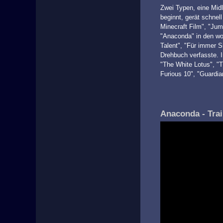
Zwei Typen, eine Midl
beginnt, gerät schnel
Minecraft Film", "Jum
"Anaconda" in den wo
Talent", "Für immer S
Drehbuch verfasste. 
"The White Lotus", "T
Furious 10", "Guardia
Anaconda - Trai