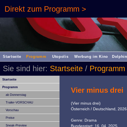
Direkt zum Programm >
Startseite
Programm
Utopolis
Werbung im Kino
Dolphin
Sie sind hier:
Startseite
/
Programm
Startseite
Programm
Vier minus drei
ab Donnerstag
Trailer-VORSCHAU
(Vier minus drei)
Österreich / Deutschland, 2026
Vorschau
Preise
Genre: Drama
Sneak-Preview
Bundesstart: 16. 04. 2025