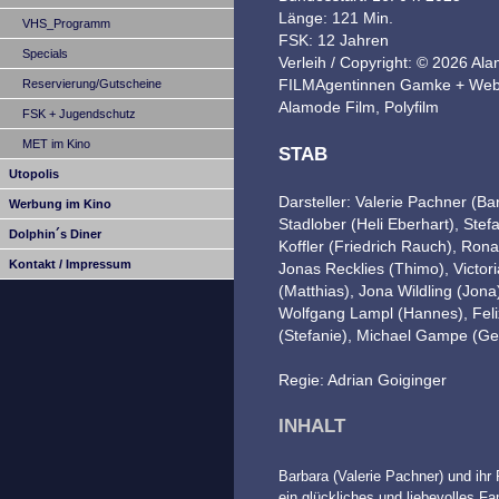
Länge: 121 Min.
VHS_Programm
FSK: 12 Jahren
Specials
Verleih / Copyright: © 2026 Al
FILMAgentinnen Gamke + Weber 
Reservierung/Gutscheine
Alamode Film, Polyfilm
FSK + Jugendschutz
MET im Kino
STAB
Utopolis
Darsteller: Valerie Pachner (B
Werbung im Kino
Stadlober (Heli Eberhart), Ste
Dolphin´s Diner
Koffler (Friedrich Rauch), Rona
Kontakt / Impressum
Jonas Recklies (Thimo), Victori
(Matthias), Jona Wildling (Jona
Wolfgang Lampl (Hannes), Feli
(Stefanie), Michael Gampe (Ger
Regie: Adrian Goiginger
INHALT
Barbara (Valerie Pachner) und ihr 
ein glückliches und liebevolles F