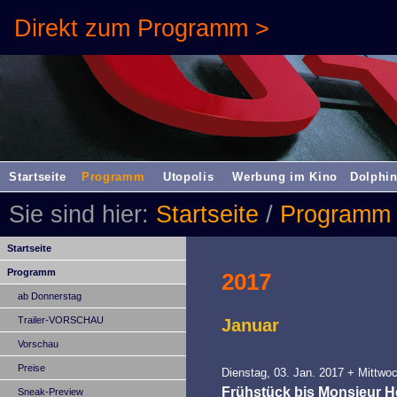
Direkt zum Programm >
Startseite
Programm
Utopolis
Werbung im Kino
Dolphin
Sie sind hier:
Startseite
/
Programm
Startseite
Programm
2017
ab Donnerstag
Trailer-VORSCHAU
Januar
Vorschau
Preise
Dienstag, 03. Jan. 2017 + Mittwoc
Frühstück bis Monsieur H
Sneak-Preview