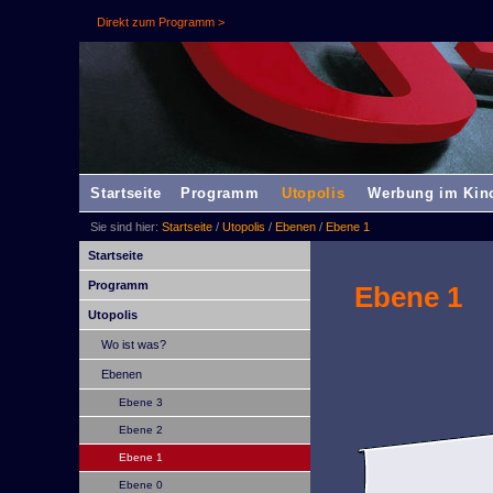
Direkt zum Programm >
Startseite
Programm
Utopolis
Werbung im Kin
Sie sind hier:
Startseite
/
Utopolis
/
Ebenen
/
Ebene 1
Startseite
Programm
Ebene 1
Utopolis
Wo ist was?
Ebenen
Ebene 3
Ebene 2
Ebene 1
Ebene 0