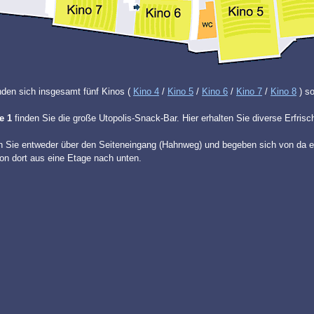
nden sich insgesamt fünf Kinos (
Kino 4
/
Kino 5
/
Kino 6
/
Kino 7
/
Kino 8
) s
e 1
finden Sie die große Utopolis-Snack-Bar. Hier erhalten Sie diverse Erfris
n Sie entweder über den Seiteneingang (Hahnweg) und begeben sich von da e
on dort aus eine Etage nach unten.