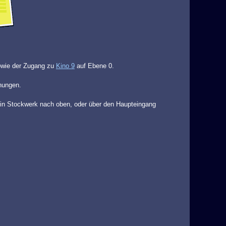
owie der Zugang zu
Kino 9
auf Ebene 0.
chungen.
in Stockwerk nach oben, oder über den Haupteingang