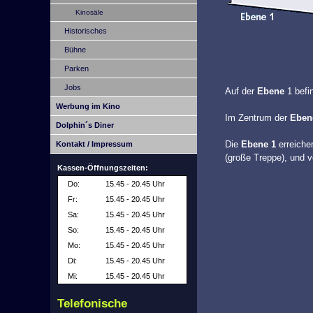
Kinosäle
Historisches
Bühne
Parken
Jobs
Auf der
Ebene
1 befi
Werbung im Kino
Im Zentrum der
Eben
Dolphin´s Diner
Die
Ebene 1
erreiche
Kontakt / Impressum
(große Treppe), und v
Kassen-Öffnungszeiten:
Do:
15.45 - 20.45 Uhr
Fr:
15.45 - 20.45 Uhr
Sa:
15.45 - 20.45 Uhr
So:
15.45 - 20.45 Uhr
Mo:
15.45 - 20.45 Uhr
Di:
15.45 - 20.45 Uhr
Mi:
15.45 - 20.45 Uhr
Telefonische